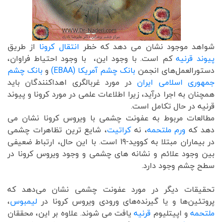
شواهد موجود نشان می دهد که خطر
انتقال کرونا
از طریق
پیوند قرنیه
کم است. با وجود این، با وجود احتیاط فراوان،
دستورالعمل‌های انجمن
بانک چشم آمریکا (EBAA)
و
بانک چشم
جمهوری اسلامی ایران
در مورد غربالگری اهداکنندگان باید
همچنان به اجرا درآید، زیرا اطلاعات علمی در مورد کرونا و پیوند
قرنیه در حال تکامل است.
مطالعات مربوط به عفونت چشمی با ویروس کرونا نشان می
دهد که
ورم ملتحمه
، نه
کراتیت
، شایع ترین تظاهرات چشمی
در بیماران مبتلا به کووید-19 است. با این حال، ارتباط ضعیفی
بین وجود علائم و نشانه های چشمی و وجود ویروس کرونا در
سطح چشم وجود دارد.
تحقیقات دیگر در مورد عفونت چشمی نشان می‌دهد که
پروتئین‌ها و یا گیرنده‌های ورودی ویروس کرونا در
لیمبوس
،
ملتحمه
و اپیتلیوم
قرنیه
یافت می شوند. علاوه بر این، محققان