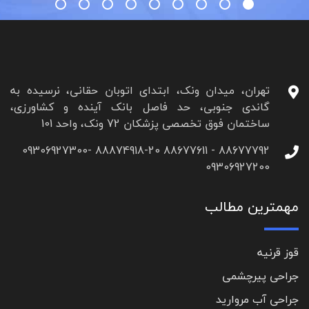
تهران، میدان ونک، ابتدای اتوبان حقانی، نرسیده به
گاندی جنوبی، حد فاصل بانک آینده و کشاورزی،
ساختمان فوق تخصصی پزشکان 72 ونک، واحد 101
88677792 - 88677611 88874918-20 09306927300-
09306927200
مهمترین مطالب
قوز قرنیه
جراحی پیرچشمی
جراحی آب مروارید