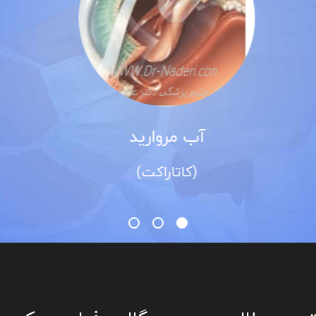
قوز قرنیه
(کراتوکونوس)