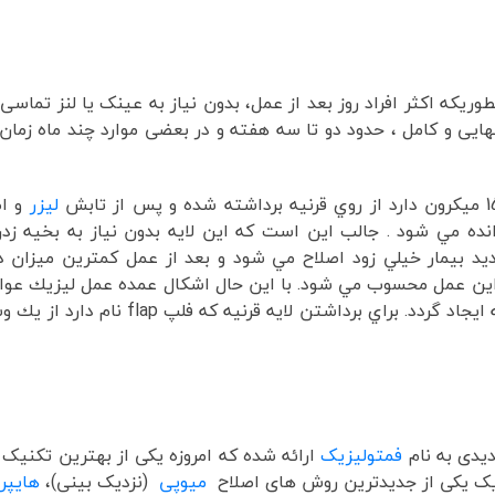
که اکثر افراد روز بعد از عمل، بدون نیاز به عینک یا لنز تماسی 
هایی و کامل ، حدود دو تا سه هفته و در بعضی موارد چند ماه زمان 
ليزر
و اص
ده مي شود . جالب اين است كه اين لايه بدون نياز به بخيه زدن
 بيمار خيلي زود اصلاح مي شود و بعد از عمل كمترين ميزان در
ده اين عمل محسوب مي شود. با اين حال اشكال عمده عمل ليزيك عو
ه فلپ flap نام دارد از يك وسيله ای به نام " ميكروكراتوم " استفاده مي شود.
یدی به نام
فمتولیزیک
ارائه شده که امروزه یکی از بهترین تکنیک
ک یکی از جدیدترین روش های اصلاح
میوپی
(نزدیک بینی)،
هایپر