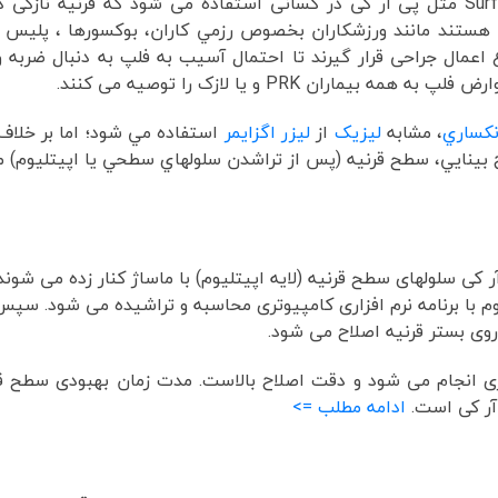
معمولاً روش های اصلاح سطحی یا Surface ablation مثل پی آر کی در کسانی استفاده می شود که قرنیه نازکی
تند مانند ورزشکاران بخصوص رزمي کاران، بوکسورها ، پلیس ه
عمال جراحی قرار گیرند تا احتمال آسیب به فلپ به دنبال ضربه 
ان PRK و یا لازک را توصیه می کنند.
کساري
، مشابه
ليزيک
از
ليزر اگزايمر
استفاده مي شود؛ اما بر خلاف 
لاح بينايي، سطح قرنيه (پس از تراشدن سلولهاي سطحي يا اپيتليوم)
کی سلولهای سطح قرنیه (لایه اپیتلیوم) با ماساژ کنار زده می شوند؛
م با برنامه نرم افزاری کامپیوتری محاسبه و تراشیده می شود. سپس
روی بستر قرنیه اصلاح می شود.
ی انجام می شود و دقت اصلاح بالاست. مدت زمان بهبودی سطح قر
آر کی است.
ادامه مطلب =>