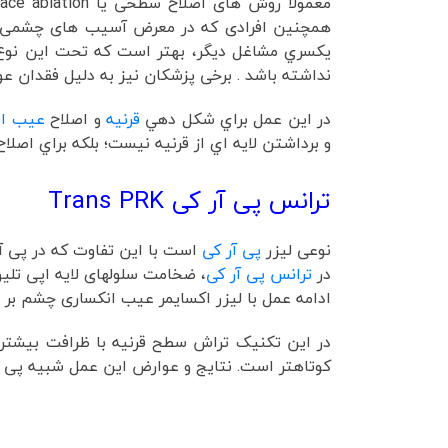
همچنین افرادی که در معرض آسیب های چشمی هس
يکسري مشاغل ديگر، بهتر است که تحت این نوع ا
نداشته باشد . برخی پزشکان نیز به دلیل فقدان عوارض فلپ به همه بیمار
در اين عمل براي شکل دهي
قرنيه
و اصلاح
عيب ان
و برداشتن لايه اي از قرنيه نيست؛ بلکه براي اص
ترانس پی آر کی Trans PRK
نوعی لیزر
پی آر کی
است با این تفاوت که در پی آر 
در
ترانس پی آر کی
، ضخامت سلولهای لایه اپی تلیو
ادامه عمل با لیزر اکسایمر عیب انکساری چشم بر 
در این تکنیک تراش سطح قرنیه با ظرافت بیشتر
کوتاهتر است. نتایج و عوارض این عمل شبیه پی 