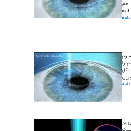
 هم
لايه
دامه
ReLEx® (Refractive LEnticul) نسل سوم
م را
شکل
یرون
امه
 در
نيک