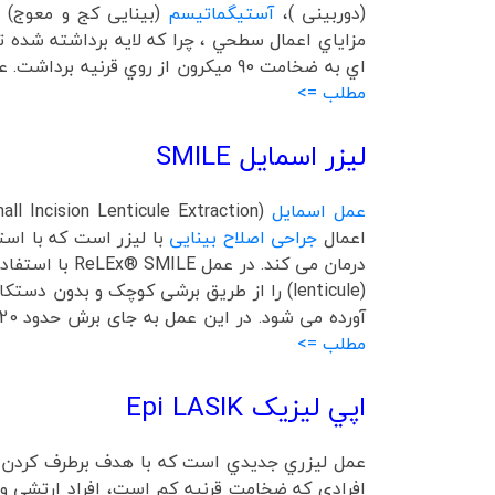
(دوربینی )،
آستیگماتیسم
(بینایی کج و معوج) 
مزاياي اعمال سطحي ، چرا كه لايه برداشته شده ت
اي به ضخامت 90 ميكرون از روي قرنيه برداشت. عوارض احتمالي فمتوليزيك نسبت به ليزيك به مراتب كمتر است .
مطلب =>
لیزر اسمایل SMILE
عمل اسمایل
اعمال
جراحی اصلاح بینایی
با لیزر است که با است
درمان می کند. در عمل ReLEx® SMILE با استفاده از تکنولوژی پیشرفته
(lenticule) را از طریق برشی کوچک و بدون دستکاری مابقی
آورده می شود. در این عمل به جای برش حدود 20 میلی متری فلپ لیزیک، برشی حدود 4 میلی متری داده می شود.
مطلب =>
اپي ليزيک Epi LASIK
عمل ليزري جديدي است که با هدف برطرف کردن 
افرادي که ضخامت قرنيه کم است، افراد ارتشي و