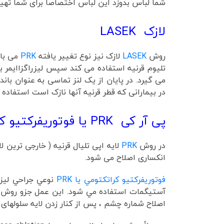
شما لباس بدوزد این لباس اختصاصا برای شما تهیه
لازک LASEK
روش
LASEK
لازک نیز نوع تغییر یافته
PRK
می باش
تلیوم قرنیه استفاده می کند سپس لیزراگزاایمر بر
می گیرد. در پایان از یک لنز تماسی به عنوان با
در بیمارانی که قطر قرنیه آنها نازک است استفاده
پی آر کی PRK یا فوتوريفرکتيو کراتکتومي
در روش
PRK
لایه اپی تلیال قرنیه ( خارجی ترین 
انکساری اصلاح می شود.
فوتوريفرکتيو کراتکتومي يا PRK
نوعي جراحي ليز
اصلاح شماره چشم ، پس از کنار زدن لایه سلولها