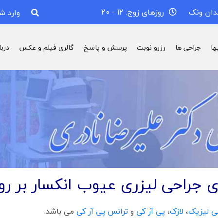
دان ونک
روزهای زوج: 12 - 20
وارد ش
ها
جراحی ها
رزرو نوبت
پرسش و پاسخ
گالری فیلم و عکس
درب
جراحی لیزری عیوب انکسار بر رو
ی لیزیک
،
لازک
،
پی آر کی
و
ترانس پی آر کی
می باشد.