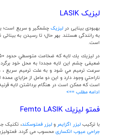
لیزیک LASIK
بهبودی بینایی در
لیزیک
چشمگیر و سریع است؛ بطوری
به رانندگی هستند. بهر حال؛ تا رسیدن به بینائی ن
است.
در ليزيك يك لايه كه ضخامت متوسطي حدود 150 ميكرون دارد از روي قرنيه برداشته شده و پس از تابش
ضعیفی چشم اين لايه مجددا به محل خود برگردان
سرعت ترميم مي شود و به علت ترميم سريع ، ديد
ناراحتي وجود دارد و اين دو عامل از مزاياي عم
است كه ممكن است در هنگام برداشتن لايه قرنيه ايجاد گردد. براي برداشتن لايه قرنيه ك
ادامه مطلب ==>
فمتو ليزيك Femto LASIK
با ترکیب
لیزر اگزایمر
و
لیزر فمتوسکند
، تکنیک جد
جراحی عیوب انکساری
محسوب می گردد. فمتولیزی