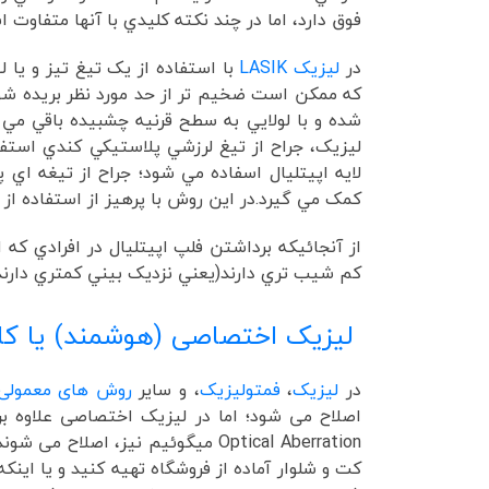
فوق دارد، اما در چند نکته کليدي با آنها متفاوت 
در
ليزيک LASIK
که ممکن است ضخيم تر از حد مورد نظر بريده شو
شده و با لولايي به سطح قرنيه چشبيده باقي مي م
ليزيک، جراح از تيغ لرزشي پلاستيکي کندي استفا
لايه اپيتليال اسفاده مي شود؛ جراح از تيغه اي 
کمک مي گيرد.در اين روش با پرهيز از استفاده از 
از آنجائيکه برداشتن فلپ اپيتليال در افرادي که 
کم شيب تري دارند(يعني نزديک بيني کمتري دارند
لیزیک اختصاصی (هوشمند) یا کا
در
لیزیک
،
فمتولیزیک
، و سایر
روش های معمولی 
اصلاح می شود؛ اما در لیزیک اختصاصی علاوه بر
Optical Aberration میگوئیم نیز، ا
کت و شلوار آماده از فروشگاه تهیه کنید و یا اینک