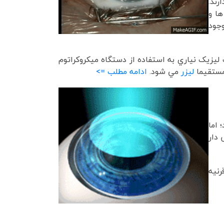
 دارند.
ا و
وجود
ليزيک نياري به استفاده از دستگاه ميکروکراتوم
 مستقيما
ليزر
مي شود.
ادامه مطلب =>
 اما
 دار
نیه