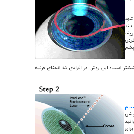
برش داده مي شود
بلند
ريف
کردن
 چشم
مشکلتر است؛ اين روش در افرادي که انحناي قرنيه
یسم
ریشن
وانید
برای