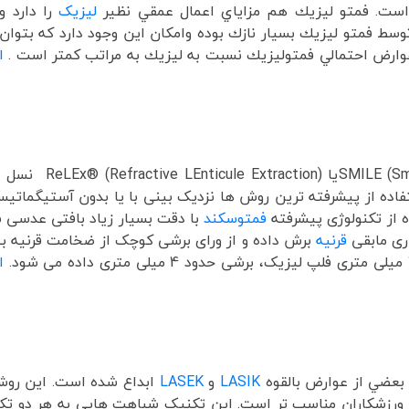
است. فمتو ليزيك هم مزاياي اعمال عمقي نظير
لیزیک
را دارد و
وسط فمتو ليزيك بسيار نازك بوده وامكان اين وجود دارد كه بتوان 
ا
SMILE (Small Incision Lenticule Extraction)یا e Extraction
فاده از پیشرفته ترین روش ها نزدیک بینی با یا بدون آستیگماتیس
فمتوسکند
با دقت بسیار زیاد بافتی عدسی 
قرنیه
برش داده و از ورای برشی کوچک از ضخامت قرنیه ب
اد
بعضي از عوارض بالقوه
LASIK
و
LASEK
ابداع شده است. اين روش
 ورزشکاران مناسب تر است. اين تکنيک شباهت هايي به هر دو تک