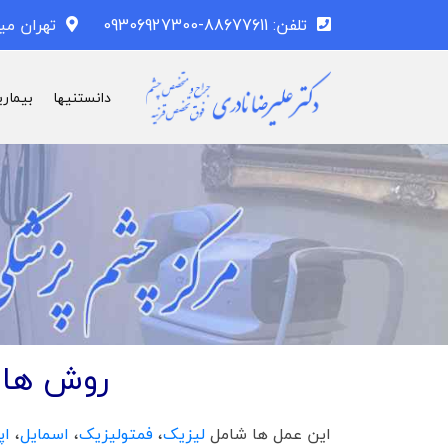
تلفن: 88677611-09306927300
تهران می
دانستنیها
بیماری
روش های 
این عمل ها شامل
لیزیک
،
فمتولیزیک
،
اسمایل
،
اپ