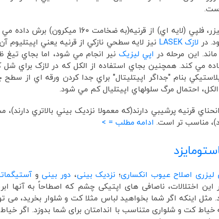
است.
با استفاده از يک تيغ تيز و يا ليزر، فلپي (لايه اي) از قرنيه(به ضخامت 160 ميکرون) 
د. در
لازک LASEK
نيز لايه سطحي نازکي از قرنيه يعني اپيتليوم آن 
اند. اين مرحله در
اپي ليزيک
نير انجام مي شود، اما بجاي تيغ ظ
ده مي کند. همچنين بجاي استفاده از الکل که در لازک براي شل 
پلاستيکي بنام "جداگر اپيتليتال" براي جدا کردن ورقه اي از سطح
الکل، احتمال مرگ سلولهاي اپيتليال کم مي شود.
انحناي قرنيه پرشيبي دارند(که معمولا نزديک بيني بالاتري دارند)، 
)، مناسب تر است.
ادامه مطلب = >
ستومایزد
لیزری اصلاح عیوب انکساری
؛
نزدیک بینی
،
دور بینی
و
آستیگمات
 این اختلالات، ناصافی های اپتیکی چشم که اصطاحاً به آنها اب
صلاح می شوند. مثل اینکه اگر شما بخواهید لباس مثلا کت و شلوار بخرید، می ت
ه خیاط کت و شلواری متناسب با اندامتان برای شما بدوزد. اگر خیاط 