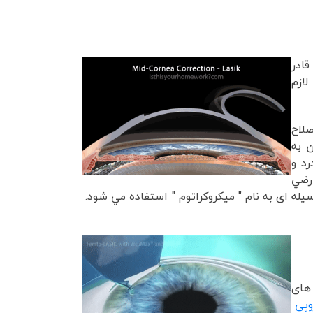
قادر
لازم
لاح
 به
د و
ارضي
 های
وپی