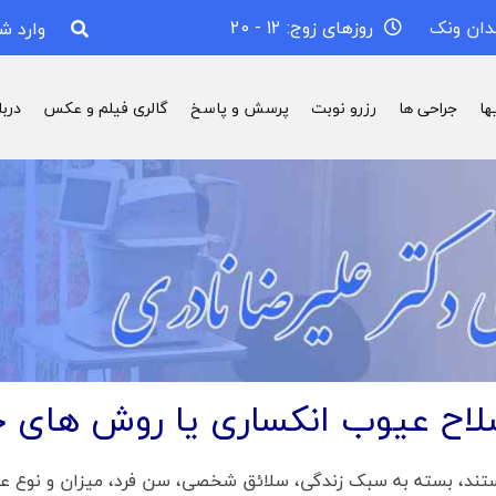
دان ونک
روزهای زوج: 12 - 20
وارد ش
ها
جراحی ها
رزرو نوبت
پرسش و پاسخ
گالری فیلم و عکس
درب
اح عیوب انکساری یا روش های
د، بسته به سبک زندگی، سلائق شخصی، سن فرد، میزان و نوع عی