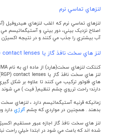
لنزهاي تماسي نرم
لنزهاي تماسي نرم که اغلب لنزهاي هيدروفيل (آ
اصلاح نزديک بيني، دور بيني و آستيگماتيسم مي با
آب بيشتري را جذب مي کنند و در نتيجه اکسيژن ب
لنز هاي سخت نافذ گاز يا Rigid gas permeable (RGP) contact lenses
هاي فلوئور ترکيب مي کنند تا علاوه بر شکل گير
دارند؛ راحت ترروي چشم تنظيم( فيت ) مي شوند 
زمانيکه قرنيه آستيگماتيسم دارد ، لنزهاي سخت ن
بدهند . همچنين در مواردي که چشم
آلرژي
دارد وي
لنز هاي سخت نافذ گاز اجازه عبور مستقيم اکسيژن ا
شده اند که باعث مي شود در ابتدا خيلي راحت نبا