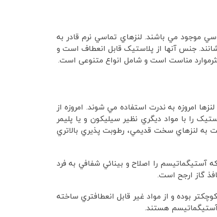
ي موجود مي باشند. لنزهاي تماسي نرم قادر به
وشانند. جنس آنها از پلاستيک قابل انعطاف است و
کثرموارد مناست است و شامل انواع متنوعی است.
PMM ساخته مي شوند و اولين بار در سالهاي 1960 ساخته شدند. این لنزها امروزه به ندرت استفاده مي شوند. امروزه از
اده مي شود.در ساخت اين لنز ها پلاستيک را با مواد ديگري نظير سيليکون و يا پليمر
بت به لنزهاي سخت قديمي، رطوبت پذيري بالاتري
ه آستيگماتيسم را اصلاح و بينائي شفافي به فرد
فذ گاز ارجح است.
کوچکتر بوده و از مواد غير قابل انعطافتري ساخته
و آستيگماتيسم هستند.