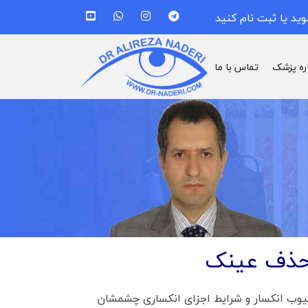
وید یا ثبت نام کنید
اره پزشک
تماس با ما
 حذف عینک
وب انکسار و شرایط اجزای انکساری چشمشان