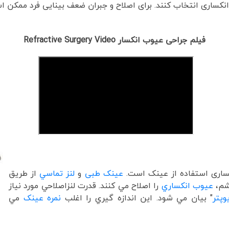
کساری انتخاب کنند. برای اصلاح و جبران ضعف بینایی فرد ممکن ا
فیلم جراحی عیوب انکسار Refractive Surgery Video
ساری استفاده از عینک است.
عينک طبی
و
لنز تماسي
از طريق
م،
عيوب انکساري
را اصلاح مي کنند. قدرت لنزاصلاحي مورد نياز
وپتر
" بيان مي شود. اين اندازه گيري را اغلب
نمره عينک
مي