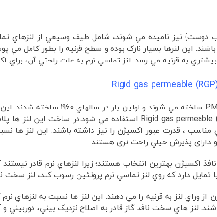
ب دوست) نيز ناميده مي شوند، شامل طيف وسيعي از لنزهاي تماس
شند. اين لنزها بسيار نازک بوده و سطح قرنيه را بطور کامل مي پ
يشتري به قرنيه مي رسد. لنز تماسي نرم به علت راحتي آن، براي ا
کنتکت لنزهاي سخت(هارد) از ماده اي به نام A
لنز هاي سخت نافذ گاز يا Rigid gas permeable (RGP) contact lenses استف
ي مناسب ، قدرت عبور اکسيژن را نيز داشته باشند. اين لنز ها نس
و دارای پذیرش خيلي راحت تری هستند.
افذ اکسيژن بهترين انتخاب هستند؛ زيرا لنزهاي نرم قادر نيستند ک
ا تمايل دارد که روي لنز تماسي نرم پروتئين رسوب کند، لنز سخت نا
ز وراي لنز به قرنيه را مي دهند. اين لنز ها نسبت به لنزهاي نرم 
شند. لنز هاي سخت نافذ گاز قادر به اصلاح نزديک بيني، دوربيني 