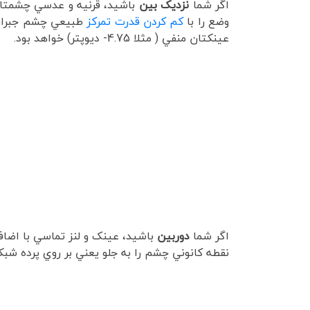
اگر شما
نزديک بين
باشيد، قرنيه و عدسي چشمتان 
وضع را با
کم کردن قدرت تمرکز
طبيعي چشم جبران ک
عينکتان منفي ( مثلا 4.75- ديوپتر) خواهد بود.
اگر شما
دوربين
باشيد، عينک و لنز تماسي با اضاف
نقطه کانوني چشم را به جلو يعني بر روي پرده شبکيه چشم من