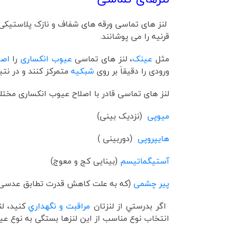
لنز های تماسی ورقه های شفاف و نازک پلاستیکی 
قرنیه را می پوشانند.
مثل
عینک
، لنز های تماسی
عیوب انکساری
را
اصل
ورودی را دقیقاَ بر روی
شبکیه
متمرکز کنند و در نتیج
لنز های تماسی قادر با اصلاح عیوب انکساری مخت
میوپی
(نزدیک بینی)
هایپروپی
(دوربینی )
آستیگماتیسم
(بینایی کج و معوج)
پیر چشمی
(که به علت کاهش قدرت تطابق عدسی چشم و در سنی
اگر بدرستي از لنزتان
مراقبت و نگهداري
کنيد، ل
انتخاب نوع مناسب از این لنزها بستگی به نوع ع