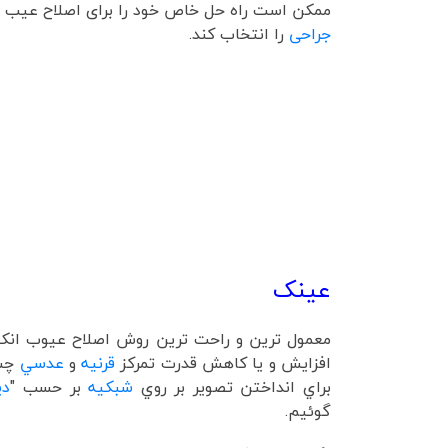
ممکن است راه حل خاص خود را برای اصلاح عیب ان
جراحی
را انتخاب کند.
عینک
معمول ترین و راحت ترین روش اصلاح عیوب انک
افزايش و يا کاهش قدرت تمرکز
قرنيه
و
عدسي
چش
براي انداختن تصوير بر روي
شبکيه
بر حسب "
دي
گوئيم.