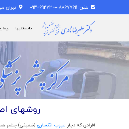
تلفن: 88677611-09306927300
تهران می
دانستنیها
بیماری
روشهای اصل
افرادی که دچار
عیوب انکساری
(ضعیفی) چشم هستن