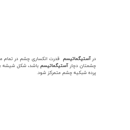
در
آستیگماتیسم
قدرت انکساری چشم در تمام مح
چشمتان دچار
آستيگماتيسم
باشد، شکل شيشه عين
پرده شبکيه چشم متمرکز شود.