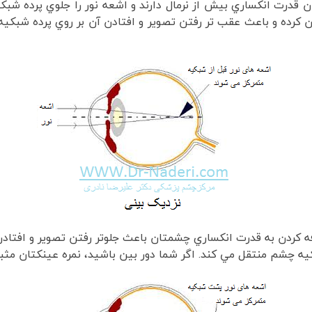
قدرت انکساري بيش از نرمال دارند و اشعه نور را جلوي پرده شبک
رده و باعث عقب تر رفتن تصوير و افتادن آن بر روي پرده شبکيه
ه کردن به قدرت انکساري چشمتان باعث جلوتر رفتن تصوير و افتاد
تقل مي کند. اگر شما دور بين باشيد، نمره عينکتان مثبت ( مثلا 4.75+ ديوپتر) 