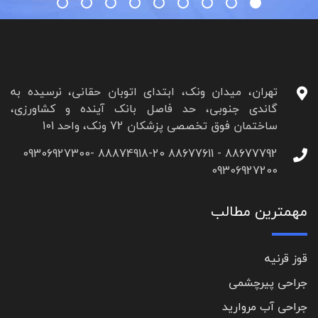
تهران، میدان ونک، ابتدای اتوبان حقانی، نرسیده به
گاندی جنوبی، حد فاصل بانک آینده و کشاورزی،
ساختمان فوق تخصصی پزشکان 72 ونک، واحد 101
88677792 - 88677611 88874918-20 09306927300-
09306927200
مهمترین مطالب
قوز قرنیه
جراحی پیرچشمی
جراحی آب مروارید