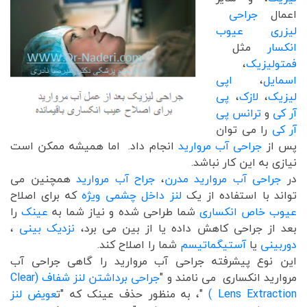
اعمال
جراحی
لیزری عیوب
انکسار
مثل
فمتولیزیک
،
اسمایل
،
اپی
لیزیک
،
لازک
،
پی
آر کی
و
ترانس پی
آر کی
را می توان
پس از
جراحی آب مروارید
انجام داد. اما همیشه ممکن است
نیازی به این کار نباشد.
در
جراحی آب مروارید مدرن
،
جراح آب مروارید
همچنین می
تواند با استفاده از یک
لنز داخل چشمی ویژه
که برای اصلاح
عیوب خاص انکساری
شما طراحی شده و نیاز شما به
عینک
را
بعد از جراحی کاهش داده یا از بین می برد،
نزدیک بینی
،
دوربینی
یا
آستیگماتیسم
شما را اصلاح کند.
این نوع پیشرفته جراحی آب مروارید را گاهی جراحی آب
مروارید انکساری می نامند و "
جراحی برداشتن لنز شفاف (Clear
Lens Extraction )
"، به منظور حذف عینک که "ت
عویض لنز