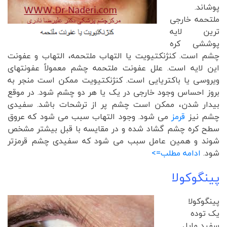
پوشاند.
ملتحمه خارجی
ترین لایه
پوششی کره
چشم است. کنژنکتیویت یا التهاب ملتحمه، التهاب و عفونت
این لایه است. علل عفونت ملتحمه چشم معمولاً عفونتهای
ویروسی یا باکتریایی است. کنژنکتیویت ممکن است منجر به
بروز احساس وجود خارجی در یک یا هر دو چشم شود. در موقع
بیدار شدن، ممکن است چشم پر از ترشحات باشد. سفیدی
چشم نیز
قرمز
می شود. وجود التهاب سبب می شود که عروق
سطح کره چشم گشاد شده و در مقایسه با قبل بیشتر مشخص
شوند و همین عامل سبب می شود که سفیدی چشم قرمزتر
شود.
ادامه مطلب=>
پینگوکولا
پینگوکولا
یک توده
سفید مایل