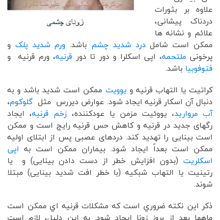
علاوه بر بثورات
دردناک پیشانی،
علائم و نشانه ها
ممکن است شامل
درد شدید چشم
باشد.
ورم شدید پلک
و
پرخونی
ملتحمه
، اپی اسکلرا و دور تا دور
قرنیه
، ورم قرنیه و
فتوفوبیا
باشد.
کراتیت یا التهاب قرنیه و
یوویت
ممکن است شدید باشد و به
دنبال آن اسکار قرنیه ایجاد شود. عوارض دیررس مثل
گلوکوم
،
آب مروارید
، یووئیت مزمن یا عودکننده،
زخم قرنیه
، ایجاد
رگهای جدید در قرنیه و کاهش حس قرنیه رایج است و ممکن
است بینایی را تهدید کند. دردهای عصبی پس از ابتلای اولیه
ممکن است بعداً ایجاد شود. بیماران ممکن است به
اپی
اسکلریت
(بدون افزایش خطر از دست دادن بینایی) و یا
رتینیت یا التهاب شبکیه (با خطر افت شدید بینایی) مبتلا
شوند.
ذکر اين نکته ضروري است که مشکلات قرنيه اي ممکن است
ماهها بعد از بروز زونا ايجاد شود. به اين دليل، لازم است