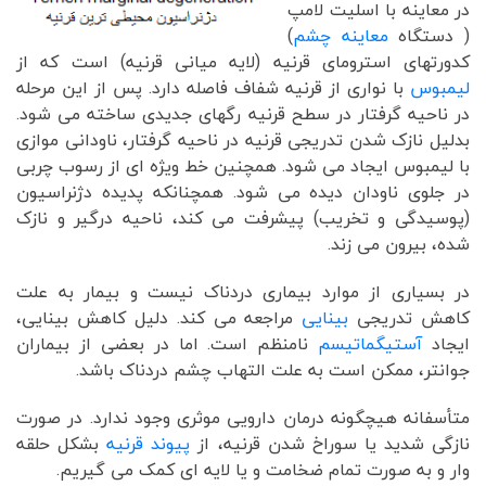
در معاینه با اسلیت لامپ
( دستگاه
معاینه چشم
)
کدورتهای استرومای قرنیه (لایه میانی قرنیه) است که از
لیمبوس
با نواری از قرنیه شفاف فاصله دارد. پس از این مرحله
در ناحیه گرفتار در سطح قرنیه رگهای جدیدی ساخته می شود.
بدلیل نازک شدن تدریجی قرنیه در ناحیه گرفتار، ناودانی موازی
با لیمبوس ایجاد می شود. همچنین خط ویژه ای از رسوب چربی
در جلوی ناودان دیده می شود. همچنانکه پدیده دژنراسیون
(پوسیدگی و تخریب) پیشرفت می کند، ناحیه درگیر و نازک
شده، بیرون می زند.
در بسیاری از موارد بیماری دردناک نیست و بیمار به علت
کاهش تدریجی
بینایی
مراجعه می کند. دلیل کاهش بینایی،
ایجاد
آستیگماتیسم
نامنظم است. اما در بعضی از بیماران
جوانتر، ممکن است به علت التهاب چشم دردناک باشد.
متأسفانه هیچگونه درمان دارویی موثری وجود ندارد. در صورت
نازگی شدید یا سوراخ شدن قرنیه، از
پیوند قرنیه
بشکل حلقه
وار و به صورت تمام ضخامت و یا لایه ای کمک می گیریم.