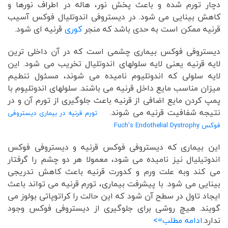
دچار تورم شده و باعث پخش نور، هاله در اطراف نورها و
کاهش بینایی می شود. در دیستروفی اندوتلیال فوکس آسیب
قرنیه ممکن است به حدی باشد که منجر
کوری
قرنیه ای شود.
دیستروفی فوکس بیماری چشمی است که در آن داخلی ترین
لایه قرنیه یعنی لایه سلولهای اندوتلیال تخریب می شود. این
لایه سلولی که اندوتلیوم نامیده می شوند، مسئول تنطیم
میزان مناسب مایع داخل قرنیه می باشند. سلولهای اندوتلیوم با
پمپ کردن مایع اضافی از قرنیه باعث جلوگیری از تورم آن و در
نتیجه شفافیت قرنیه می شوند.
تورم قرنیه در بیماری دیستروفی
فوکس Fuch's Endothelial Dystrophy
این بیماری که دیستروفی فوکس قرنیه و دیستروفی فوکس
اندوتیلیال نیز نامیده می شود، معمولا هر دو چشم را گرفتار
می کند وبه علت ورم و کدورت قرنیه باعث کاهش تدریجی
بینایی می شود. با پیشرفت بیماری، تورم قرنیه می تواند باعث
ایجاد تاول در سطح آن شود که این حالت را کراتوپاتی بولوز می
گویند. هیچ روشی برای جلوگیری از دیستروفی فوکس وجود
ندارد.
ادامه مطلب=>