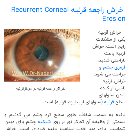
خراش راجعه قرنیه Recurrent Corneal
Erosion
خراش قرنیه
یکی از مشکلات
رایج است. خراش
قرنیه باعت
ناراحتی شدید،
قرمزی چشم
و
جراحت می شود.
خراش قرنیه
ناشی از کنده
شدن سلولهای
سطح
قرنیه
(سلولهای اپیتلیوم قرنیه) است.
قرنیه به قسمت شفاف جلوی سطح کره چشم می گوئیم و
قسمتی از وظیفه آن تمرکز نور بر روی
شبکیه
چشم برای دیدن
شماست. برای دید خوب سلامت قرنیه ضروری است. خراش