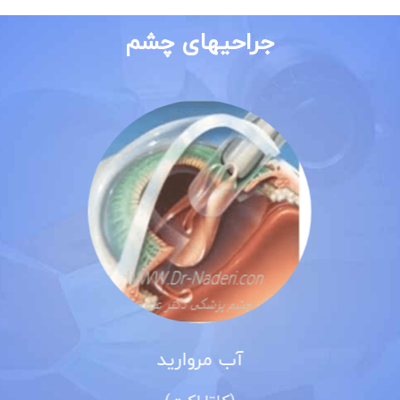
جراحیهای چشم
آب مروارید