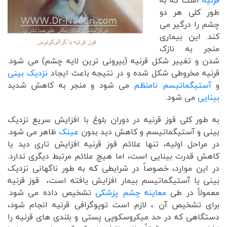
قرنیه
است که به
طور کلی هر دو
چشم را درگیر می
کند. این بیماری
منجر به نازک
شدن و تغییر شکل قرنیه (بیرونی ترین لایه چشم) می شود.
قرنیه مخروطی شکل شده و در نتیجه باعث ایجاد
نزدیک بینی
و
آستیگماتیسم نامنظم
می شود و منجر به کاهش شدید
بینایی
می شود.
به طور کلی قوز قرنیه در دوران بلوغ با افزایش سریع نزدیک
بینی و آستیگماتیسم و کاهش دید بدون
عینک
ظاهر می شود.
در مراحل اولیه، تنها علائم قوز قرنیه افزایش تاری دید یا
کاهش قدرت بینایی است، اما هیچ علائم مرتبط دیگری ندارد.
در این موارد، خصوصاً در شرایطی که به طور ناگهانی نزدیک
بینی یا آستیگماتیسم بیمار افزایش یافته است، قوز قرنیه
معمولاً در طی
معاینه چشم پزشکی
تشخیص داده می شود.
برای تشخیص آن ، لازم است توپوگرافی قرنیه انجام شود،
دستگاهی که در حد میکروسکوپی پستی و بلندی های قرنیه را