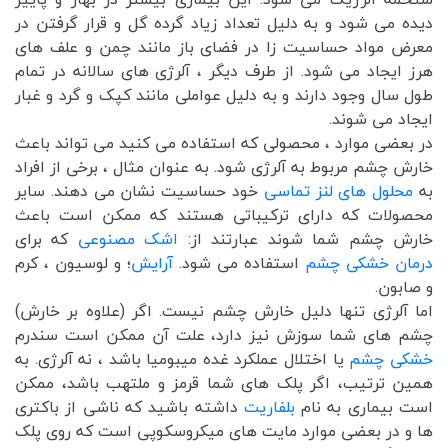
دیده می شود و به دلیل تعداد زیاد گرده گل و قرار گرفتن در
معرض مواد حساسیت زا در فضای باز مانند چمن و علف های
هرز ایجاد می شود. از طرف دیگر ، آلرژی های سالانه در تمام
طول سال وجود دارند و به دلیل عواملی مانند کپک و گرد و غبار
ایجاد می شوند.
در بعضی موارد ، محصولی که استفاده می کنید می تواند باعث
خارش چشم مربوط به آلرژی شود. به عنوان مثال ، برخی از افراد
به
محلول های لنز تماسی
خود حساسیت نشان می دهند. سایر
محصولات که دارای ترکیباتی هستند که ممکن است باعث
خارش چشم شما شوند عبارتند از:
اشک مصنوعی
که برای
درمان خشکی چشم
استفاده می شود.
آرایش
؛ و لوسیون ، کرم
و صابون.
اما آلرژی تنها دلیل خارش چشم نیست. اگر (علاوه بر خارش)
چشم های شما سوزش نیز دارد، علت آن ممکن است سندرم
خشکی چشم
یا اختلال عملکرد غده میبومیا باشد ، نه آلرژی. به
همین ترتیب، اگر پلک های شما قرمز و ملتهب باشد، ممکن
است بیماری به نام
بلفاریت
داشته باشید که ناشی از باکتری
ها و در بعضی موارد مایت های میکروسکوپی است که روی پلک