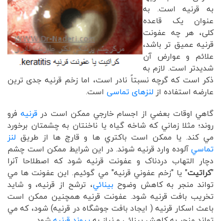
به قرنیه است. به
عنوان یک قاعده
کلی، هر چه عفونت
قرنیه عمیق تر باشد،
علائم و عوارض آن
شدیدتر است. لازم به
ذکر است که گرچه نسبتاً نادر است، اما زخم قرنیه جدی ترین
عارضه استفاده از
لنزهای تماسی
است.
گاهي اوقات بعضي از اجسام خارجي ممکن است در
قرنيه
فرو
روند؛ مثلا زماني که شاخه گياه يا ناخنتان به چشمتان برخورد
مي کند. يا ممکن است باکتري ها و قارچ ها از طريق
لنز
تماسي
آلوده وارد قرنيه شوند. در اين شرايط ممکن است چشم
دچار التهاب دردناک و عفونت قرنيه شود که اصطلاحا آنرا
"
کراتيت
" يا "زخم عفوني قرنيه" مي گوئيم. اين عفونت ها مي
تواند منجر به کاهش وضوح
بينائي
، ترشح از قرنيه، و شايد
تخريب بافت قرنيه شود. عفونت قرنيه همچنين ممکن است
باعث اسکار قرنيه ( ايجاد بافت جوشگاه در قرنيه) شود، که مي
تواند منجر به کاهش بينائي و نياز به
پيوند قرنيه
شود.