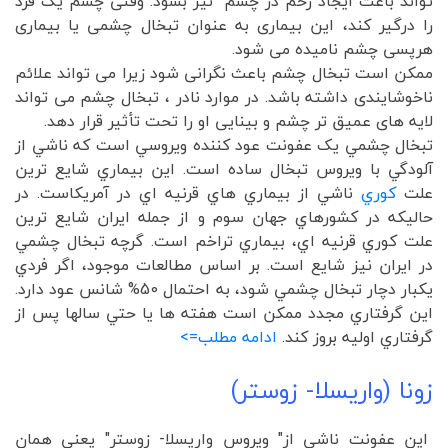
تواند باعث ایجاد زخم در چشم نیز بشود. وقتی چشم یک فرد
را درگیر کند، این بیماری به عنوان تبخال چشمی یا بیماری
هرپسی چشم نامیده می شود.
ممکن است تبخال چشم باعث نگرانی شود زیرا می تواند علائم
ناخوشایندی داشته باشد. در موارد نادر ، تبخال چشم می تواند
لایه های عمیق تر چشم و بینایی او را تحت تأثیر قرار دهد.
تبخال چشمي يک عفونت عود کننده ويروسي است که ناشي از
آلودگي با ويروس تبخال ساده است. اين بيماري شايع ترين
علت
کوري
ناشي از بيماري هاي قرنيه اي در آمريکاست. در
حاليکه در کشورهاي جهان سوم و از جمله ايران شايع ترين
علت کوري قرنيه اي، بيماري تراخم است. گرچه تبخال چشمي
در ايران نيز شايع است. بر اساس مطالعات موجود، اگر فردي
يکبار دچار تبخال چشمي شود، به احتمال 50% شانس عود دارد.
اين گرفتاري مجدد ممکن است هفته ها يا حتي سالها پس از
گرفتاري اوليه بروز کند.
ادامه مطلب=>
زونا (واريسلا- زوستر)
اين عفونت ناشي از" ويروس واريسلا- زوستر" يعني همان