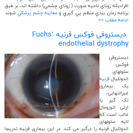
افراديکه زوناي ناحيه صورت ( زوناي چشمي) داشته اند، بر طبق
برنامه زمان بندي منظم پي گيري و
معاينه چشم پزشکي
شوند.
ادامه مطلب =>
دیستروفی فوکس قرنیه
Fuchs’
endothelial dystrophy
دیستروفی
فوکس
سلولهای
اندوتلیال
قرنیه
یک بیماری
غیرالتهابی،
تک گیر یا
ارثی اتوزومال
غالب است که
لایه سلولهای
اندوتلیال قرنیه را درگیر می کند. در این بیماری قرنیه تدریجا