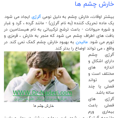
خارش چشم ها
بیشتر اوقات، خارش چشم به دلیل نوعی
آلرژی
ایجاد می شود.
یک ماده تحریک کننده (به نام آلرژن) - مانند گرده ، گرد و غبار
و شوره حیوانات - باعث ترشح ترکیباتی به نام هیستامین در
بافت های اطراف چشم می شود که منجر به خارش ، قرمزی و
تورم می شود.
مالیدن
به بهبود خارش چشم کمک نمی کند. در
واقع ، می تواند اوضاع را بدتر کند.
آلرژی چشم
دارای اشکال و
اندازه های
مختلف است و
می تواند
فصلی یا چند
ساله باشد.
آلرژی های
فصلی باعث
بیماری ورم
ملتحمه آلرژیک می شود. این بیماری بیشتر در بهار و پاییز