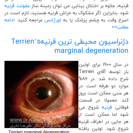
قرنیه، علاوه بر اختلال بینایی می توان زمینه ساز
عفونت قرنیه
شود. بنابراین اگر مشکوک به خراش قرنیه هستید، لازم است در
اسرع وقت به چشم پزشک یا به
اورژانس
مراجعه کنید.
ادامه
مطلب=>
دژنراسیون محیطی ترین قرنیه
Terrien’s
marginal degeneration
در سال 1900 برای اولین
بار توسط آقای Terrien
شرح داده شد. در 86%
موارد دو طرفه است. در
هر سنی ممکن است بروز
کند. معمولا در قسمت
فوقانی
قرنیه
شروع می
شود اما ممکن است از
هر جایی در اطراف قرنیه
شروع شود. اولین یافته