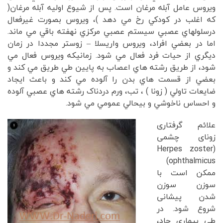
ويروس عامل آبله مرغان است. پس از شيوع اوليه آبله مرغان(
که اغلب در کودکي رخ مي دهد )، ويروس بصورت غيرفعال
درسلولهاي عصبي سيستم عصبي مرکزي نهفته باقي مي ماند.
اما در بعضي افراد، ويروس واريسلا – زوستر مجددا در زمان
ديگري از حيات فرد فعال مي شود. زمانيکه ويروس فعال مي
شود، از طريق رشته هاي اعصاب به پايين طي طريق مي کند و
بعضي از قسمت هاي بدن را آلوده مي کند و باعث ايجاد
ضايعات تاولي ( زونا ) ، تب، ورم دردناک رشته هاي عصبي آلوده
و احساس ناخوشي و بيحالي عمومي مي شود.
علائم گرفتاری
زونای چشمی
(Herpes zoster
ophthalmicus)
ممکن است با
سوزن سوزن
شدن پیشانی
شروع شود. در
طی بیماری حاد،