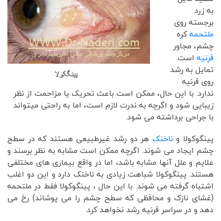
به زرد
برجسته روی
ملتحمه
کره
چشم، مجاور
قرنیه
است.
تمایل به رشد
روی قرنیه
ندارد. با این حال، ممکن است باعث تحریک یا مزاحمت از نظر
زیبایی شود و اگرچه به ندرت لازم است، اما به راحتی میتواند
با جراحی برداشته می شود.
پینگوکولا و
ناخنک
هر دو رشد غیرطبیعی هستند که در سطح
چشم ایجاد می شوند. اگرچه ممکن است مشابه به نظر برسند و
علایم و علل آنها مشابه باشد، اما در واقع بیماری های مختلفی
هستند. پینگوکولا شباهت زیادی به ناخنک دارد و این دو اغلب
اشتباه گرفته می شوند. با این حال ، پینگوکولا فقط در ملتحمه
(غشای نازک و محافظی که سطح چشم را می پوشاند) رخ می
دهد و در سراسر قرنیه رشد نخواهد کرد.