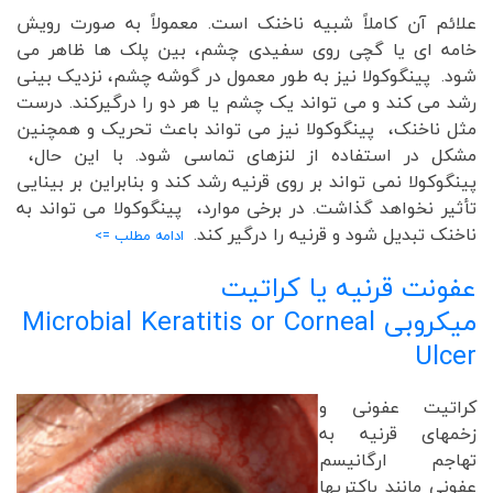
علائم آن کاملاً شبیه ناخنک است. معمولاً به صورت رویش
خامه ای یا گچی روی سفیدی چشم، بین پلک ها ظاهر می
شود. پینگوکولا نیز به طور معمول در گوشه چشم، نزدیک بینی
رشد می کند و می تواند یک چشم یا هر دو را درگیرکند. درست
مثل ناخنک، پینگوکولا نیز می تواند باعث تحریک و همچنین
مشکل در استفاده از لنزهای تماسی شود. با این حال،
پینگوکولا نمی تواند بر روی قرنیه رشد کند و بنابراین بر بینایی
تأثیر نخواهد گذاشت. در برخی موارد، پینگوکولا می تواند به
ناخنک تبدیل شود و قرنیه را درگیر کند.
ادامه مطلب =>
عفونت قرنیه یا کراتیت
میکروبی
Microbial Keratitis or Corneal
Ulcer
کراتیت عفونی و
زخمهای قرنیه به
تهاجم ارگانیسم
عفونی مانند باکتریها