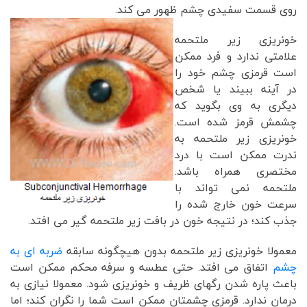
روی قسمت سفیدی چشم ظهور می کند.
خونریزی زیر ملتحمه
علامتی ندارد و فرد ممکن
است قرمزی چشم خود را
در آینه ببیند یا شخص
دیگری به وی بگوید که
چشمش قرمز شده است.
خونریزی زیر ملتحمه به
ندرت ممکن است با درد
مختصری همراه باشد.
ملتحمه نمی تواند با
سرعت خون خارج شده را
جذب کند؛ در نتیجه خون در بافت زیر ملتحمه گیر می افتد.
معمولا خونریزی زیر ملتحمه بدون هیچگونه سابقه
ضربه ای به
چشم
اتفاق می افتد. حتی عطسه و سرفه محکم ممکن است
باعث پاره شدن رگهای ظریف و خونریزی شود. معمولا نیازی به
درمان ندارد. قرمزی چشمتان ممکن است شما را نگران کند؛ اما