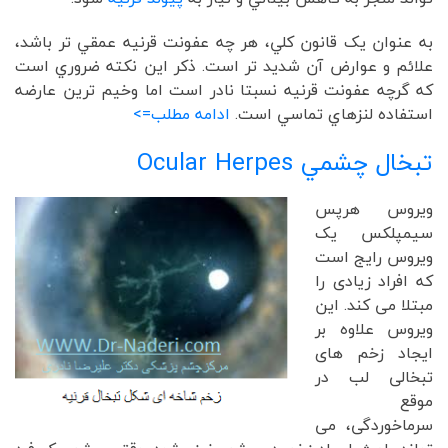
به عنوان يک قانون کلي، هر چه عفونت قرنيه عمقي تر باشد،
علائم و عوارض آن شديد تر است. ذکر اين نکته ضروري است
که گرچه عفونت قرنيه نسبتا نادر است اما وخيم ترين عارضه
استفاده لنزهاي تماسي است.
ادامه مطلب=>
تبخال چشمي
Ocular Herpes
ویروس هرپس
سیمپلکس یک
ویروس رایج است
که افراد زیادی را
مبتلا می کند. این
ویروس علاوه بر
ایجاد زخم های
تبخالی لب در
موقع
سرماخوردگی، می