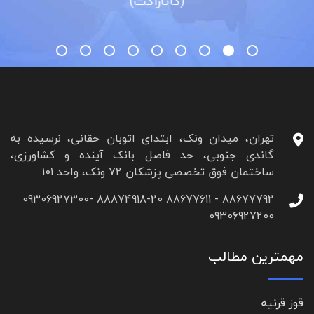
(کاتاراکت)
تهران، میدان ونک، ابتدای اتوبان حقانی، نرسیده به
گاندی جنوبی، حد فاصل بانک آینده و کشاورزی،
ساختمان فوق تخصصی پزشکان 72 ونک، واحد 101
88677792 - 88677611 88874918-20 09306927300-
09306927200
مهمترین مطالب
قوز قرنیه