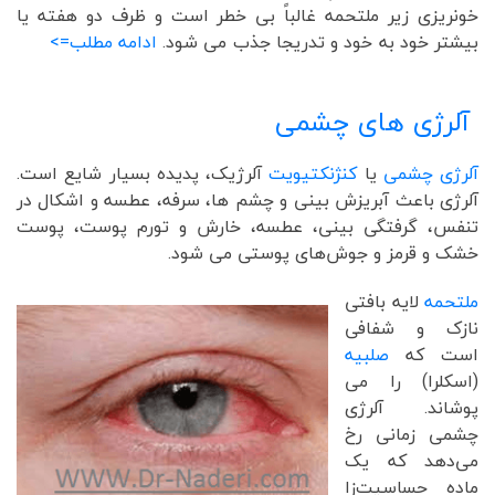
خونریزی زیر ملتحمه غالباً بی خطر است و ظرف دو هفته یا
بیشتر خود به خود و تدریجا جذب می شود.
ادامه مطلب=>
آلرژی های چشمی
آلرژی چشمی
یا
کنژنکتیویت
آلرژیک، پدیده بسیار شایع است.
آلرژی باعث آبریزش بینی و چشم ها، سرفه، عطسه و اشکال در
تنفس، گرفتگی بینی، عطسه، خارش و تورم پوست، پوست
خشک و قرمز و جوش‌های پوستی می شود.
ملتحمه
لایه بافتی
نازک و شفافی
است که
صلبیه
(اسکلرا) را می
پوشاند. آلرژی
چشمی زمانی رخ
می‌دهد که یک
ماده حساسیت‌زا