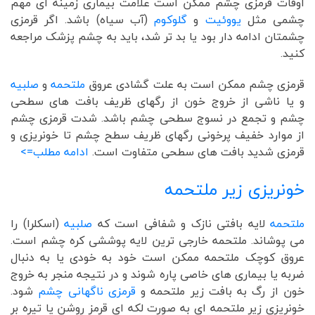
اوقات قرمزی چشم ممکن است علامت بیماری زمینه ای مهم
چشمی مثل
یووئیت
و
گلوکوم
(آب سیاه) باشد. اگر قرمزی
چشمتان ادامه دار بود یا بد تر شد، باید به چشم پزشک مراجعه
کنید.
قرمزی چشم ممکن است به علت گشادی عروق
ملتحمه
و
صلبیه
و یا ناشی از خروج خون از رگهای ظریف بافت های سطحی
چشم و تجمع در نسوج سطحی چشم باشد. شدت قرمزی چشم
از موارد خفیف پرخونی رگهای ظریف سطح چشم تا خونریزی و
قرمزی شدید بافت های سطحی متفاوت است.
ادامه مطلب=>
خونریزی زیر ملتحمه
ملتحمه
لایه بافتی نازک و شفافی است که
صلبیه
(اسکلرا) را
می پوشاند. ملتحمه خارجی ترین لایه پوششی کره چشم است.
عروق کوچک ملتحمه ممکن است خود به خودی یا به دنبال
ضربه یا بیماری های خاصی پاره شوند و در نتیجه منجر به خروج
خون از رگ به بافت زیر ملتحمه و
قرمزی ناگهانی چشم
شود.
خونریزی زیر ملتحمه ای به صورت لکه ای قرمز روشن یا تیره بر