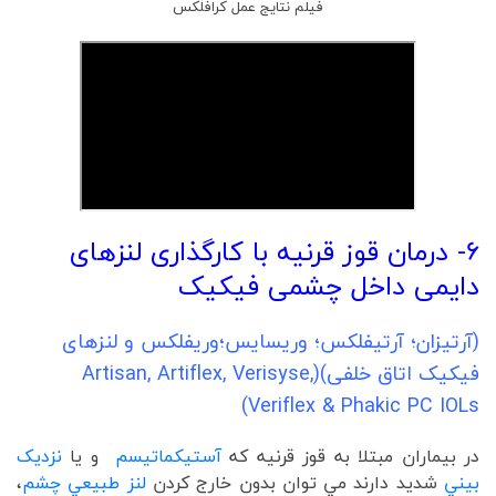
فیلم نتایج عمل کرافلکس
6- درمان قوز قرنیه با کارگذاری لنزهای
دايمی داخل چشمی فیکیک
(آرتیزان؛ آرتیفلکس؛ وریسایس؛وریفلکس و لنزهای
فیکیک اتاق خلفی)(
Artisan, Artiflex, Verisyse,
Veriflex & Phakic PC IOLs)
در بيماران مبتلا به قوز قرنیه که
آستیکماتیسم
و يا
نزديک
بيني
شديد دارند مي توان بدون خارج کردن
لنز طبيعي چشم
،