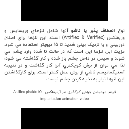
نوع
انعطاف پذیر یا تاشو
آنها شامل لنزهاي وریسایس و
وریفلکس (Artiflex & Veriflex) است. اين لنزها براي اصلاح
دوربيني و يا نزديک بيني شديد تا 15 دیوپتر استفاده مي شود.
مزيت اين لنزها اين است که در حالت تا شده وارد چشم مي
شوند و سپس در داخل چشم باز شده و کار گذاشته مي شود؛
لذا مي توان از برش کوچکتري آنرا کار گذاشت و در نتيجه
آستيگماتيسم ناشي از برش عمل کمتر است. برای کارگذاشتن
این لنزها نیاز به بخیه کردن چشم نیست.
فیلم انیمیشن جراحی کارگذاری لنز آرتیفلکس Artiflex phakic IOL
implantation animation video