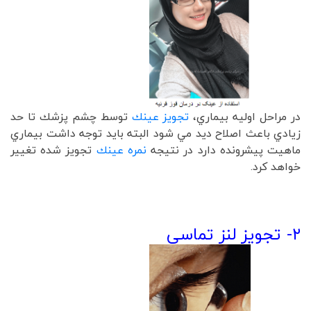
در مراحل اوليه بيماري،
تجويز عينك
توسط چشم پزشك تا حد
زيادي باعث اصلاح ديد مي شود البته بايد توجه داشت بيماري
ماهيت پيشرونده دارد در نتيجه
نمره عينك
تجويز شده تغيير
خواهد كرد.
۲
-
تجویز لنز تماسی