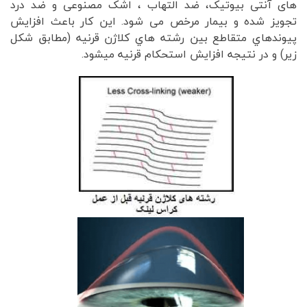
های آنتی بیوتیک، ضد التهاب ، اشک مصنوعی و ضد درد
تجویز شده و بیمار مرخص می شود. اين كار باعث افزايش
پيوندهاي متقاطع بين رشته هاي كلاژن قرنيه (مطابق شكل
زير) و در نتيجه افزايش استحكام قرنيه ميشود.