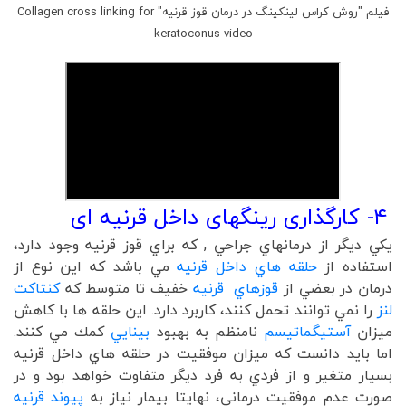
فیلم "روش کراس لینکینگ در درمان قوز قرنیه" Collagen cross linking for
keratoconus video
۴- کارگذاری رینگهای داخل قرنیه ای
يكي ديگر از درمانهاي جراحي , كه براي قوز قرنيه وجود دارد،
استفاده از
حلقه هاي داخل قرنيه
مي باشد كه اين نوع از
درمان در بعضي از
قوزهاي قرنیه
خفيف تا متوسط كه
كنتاكت
لنز
را نمي توانند تحمل كنند، كاربرد دارد. اين حلقه ها با كاهش
ميزان
آستيگماتيسم
نامنظم به بهبود
بينايي
كمك مي كنند.
اما بايد دانست كه ميزان موفقيت در حلقه هاي داخل قرنيه
بسيار متغير و از فردي به فرد ديگر متفاوت خواهد بود و در
صورت عدم موفقيت درماني، نهايتا بيمار نياز به
پيوند قرنيه