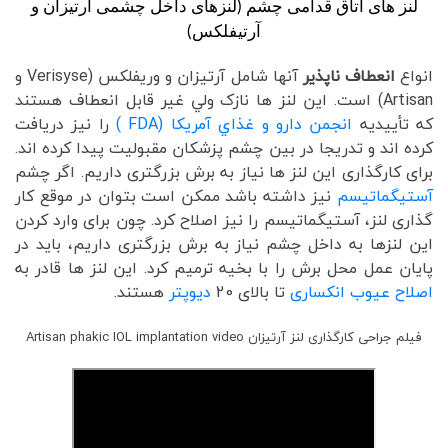
لنز های اتاق قدامی چشم (لنزهای داخل چشمی آرتیزان و
آرتیفلکس)
انواع
انعطاف ناپذیر
آنها شامل آرتیزان و وریفلکس (Verisyse و
Artisan) است. این لنز ها نازک ولي غير قابل انعطاف هستند
که تأييديه
انجمن دارو و غذاي آمريکا (FDA )
را نيز دريافت
کرده اند و تدريجا در بين چشم پزشکان مقبوليت پيدا کرده اند.
برای کارگذاری این لنز ها نیاز به برش بزرگتری داریم. اگر چشم
آستیگماتیسم
نیز داشته باشد ممکن است بتوان در موقع کار
گذاری لنز، آستیگماتیسم را نیز اصلاح کرد. چون برای وارد کردن
این لنزها به داخل چشم نیاز به برش بزرگتری داریم، باید در
پایان عمل محل برش را با بخیه ترمیم کرد. این لنز ها قادر به
اصلاح عیوب انکساری
تا بالای 20
دیوپتر
هستند.
فیلم جراحی کارگذاری لنز آرتیزان Artisan phakic IOL implantation video