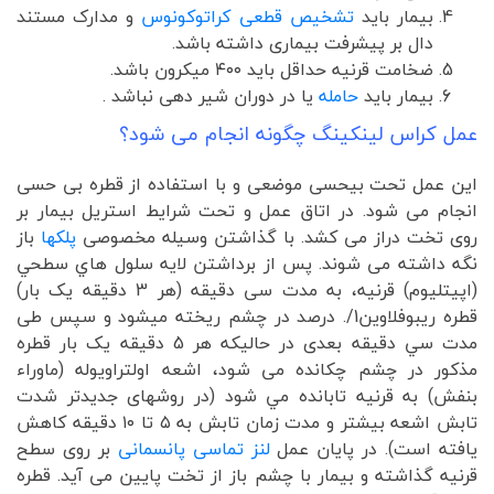
بیمار باید
تشخیص قطعی کراتوکونوس
و مدارک مستند
دال بر پیشرفت بیماری داشته باشد.
ضخامت قرنیه حداقل باید ۴۰۰ میکرون باشد.
بیمار باید
حامله
یا در دوران شیر دهی نباشد .
عمل کراس لینکینگ چگونه انجام می شود؟
این عمل تحت بیحسی موضعی و با استفاده از قطره بی حسی
انجام می شود. در اتاق عمل و تحت شرایط استریل بیمار بر
روی تخت دراز می کشد. با گذاشتن وسیله مخصوصی
پلکها
باز
نگه داشته می شوند. پس از برداشتن لايه سلول هاي سطحي
(اپيتليوم) قرنیه، به مدت سی دقیقه (هر 3 دقیقه یک بار)
قطره ريبوفلاوين1/. درصد در چشم ريخته ميشود و سپس طی
مدت سي دقيقه بعدی در حالیکه هر 5 دقیقه یک بار قطره
مذکور در چشم چکانده می شود، اشعه اولتراويوله (ماوراء
بنفش) به قرنيه تابانده مي شود (در روشهای جدیدتر شدت
تابش اشعه بیشتر و مدت زمان تابش به ۵ تا ۱۰ دقیقه کاهش
یافته است). در پایان عمل
لنز تماسی پانسمانی
بر روی سطح
قرنیه گذاشته و بیمار با چشم باز از تخت پایین می آید. قطره