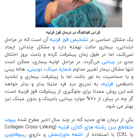
یک مشکل اساسی در
تشخیص قوز قرنیه
آن است که در مراحل
ابتدایی، بیماری حالت نهفته دارد و مشکل چندانی ایجاد
نمی‌کند، اما در طول زمان پیشرفت کرده و باعث بروز اختلال
جدی در
بینایی
می‌گردد. در مراحل اولیه بیماری، ممکن است
تنها مشکل بیمار تغییر مداوم
شماره عینک
،
دوبینی
، هاله‌ بینی
و یا حساسیت به نور باشد، اما با پیشرفت بیماری و تشدید
نامنظمی
قرنیه
، به تدریج دید فرد متبلا بدتر و بدتر خواهد
شد.این روش عمدتا برای جلوگیری از پیشرفت قوز قرنیه است؛
گر چه در بیش از 70% موارد بینایی باعینک و بدون عینک نیز
بهتر می شود.
يكي از درمان هاي جديد كه در چند سال اخير مطرح شده
پيوند
متقاطع بين رشته هاي كلاژن قرنيه
(Collagen Cross-Linking
یا CXL) با استفاده از
اشعه ماورابنفش
و داروي
ريبوفلاوين