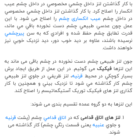
با کار گذاشتن لنز داخل چشمي مخصوصي در داخل چشم عيب
انکسار را اصلاح کرد. با کار گذاشتن لنز داخل چشمي مخصوصي
در داخل چشم
عيب انکساری چشم
را اصلاح می شود. با اين
عمل چون عدسي طبيعي چشم دست نخورده باقي مي ماند،
قدرت تطابق چشم حفظ شده و افرادي که به سن
پيرچشمي
نرسيده باشند، علاوه بر ديد خوب دور، ديد نزديک خوبي نيز
خواهند داشت.
جون لنز طبیعی چشم دست نخورده در چشم باقی می ماند به
این لنزها
فیکیک
می گوئیم. در اين عمل از طريق ايجاد برش
بسيار کوچکي در محيط
قرنيه
، لنز ظريفي در جلوي لنز طبيعي
چشم کار گذاشته مي شود تا نزديک بيني و همچنین با کار
گذاری لنز های فیکیک توریک آستیگماتیسم را اصلاح کند.
اين لنزها به دو گروه عمده تقسیم بندی می شوند:
لنز های اتاق قدامی
که در
اتاق قدامي
چشم (پشت
قرنيه
و جلوي
عنبيه
یعنی قسمت رنگي چشم) کار گذاشته می
شوند.