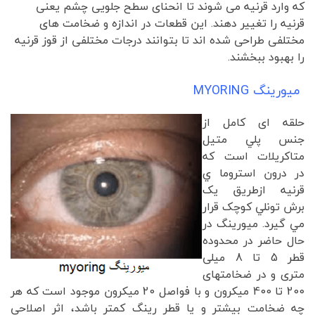
که وارد قرنیه می شوند تا انحنای سطح جلویی چشم یعنی
قرنیه را تغییر دهند. این قطعات در اندازه و ضخامت های
مختلفی طراحی شده اند تا بتوانند درجات مختلفی از قوز قرنیه
را بهبود ببخشند.
میورینگ MYORING
حلقه ای کامل از
جنس پلي متيل
متاکريلات است که
در درون استروما ي
قرنيه ازطريق يک
برش تونلي کوچک قرار
مي گيرد. میورینگ در
حال حاضر در محدوده
قطر 5 تا 8 میلی
متری و در ضخامتهای
200 تا 400 میکرون و با فواصل 20 میکرون موجود است که هر
چه ضخامت بیشتر و یا قطر رینگ کمتر باشد، اثر اصلاحی