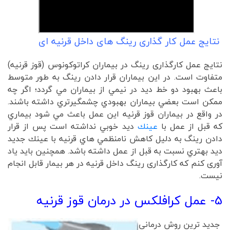
نتایج عمل کار گذاری رینگ های داخل قرنیه ای
نتايج عمل کارگذاری رینگ در بيماران كراتوكونوس (قوز قرنيه)
متفاوت است. در اين بيماران قرار دادن رينگ به طور متوسط
باعث بهبود دو خط ديد در نيمي از بيماران مي گردد؛ اگر چه
ممكن است بعضي بيماران بهبودي چشمگيرتري داشته باشند.
در واقع در بيماران قوز قرنيه اين عمل باعث مي شود بيماري
كه قبل از عمل با
عينك
ديد خوبي نداشته است پس از قرار
دادن رينگ به دليل كاهش نامنظمي هاي قرنيه با عينك جديد
ديد بهتري نسبت به قبل از عمل داشته باشد. همچنین باید یاد
آوری کنم که کارگذاری رینگ داخل قرنیه در هر بيمار قابل انجام
نيست.
5- عمل کرافلکس در درمان قوز قرنیه
جدید ترین روش درمانی