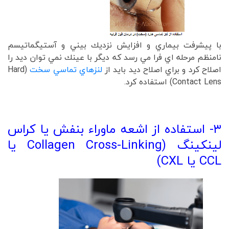
با پيشرفت بيماري و افزايش نزديك بيني و آستيگماتيسم
نامنظم مرحله اي فرا مي رسد كه ديگر با عينك نمي توان ديد را
اصلاح كرد و براي اصلاح ديد بايد از
لنزهاي تماسي سخت
(Hard
Contact Lens) استفاده كرد.
۳
- استفاده از اشعه ماوراء بنفش یا کراس
لینکینگ (Collagen Cross-Linking یا
CCL یا CXL)