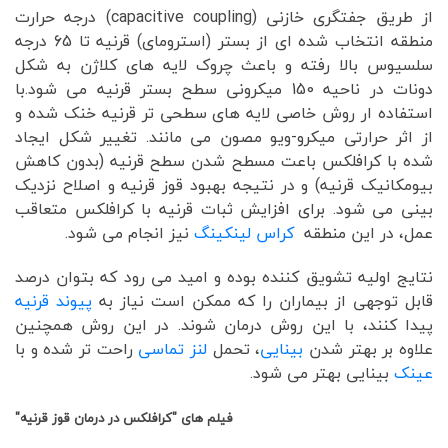
از طریق جفتگری خازنی (capacitive coupling) درجه حرارت
منطقه انتخاب شده ای از بستر (استرومای) قرنیه تا 65 درجه
سلسیوس بالا رفته و باعث چروک لایه های کلاژن به شکل
دونات در ناحیه 150 میکرونی سطح بستر قرنیه می شود.با
استفاده ار روش خاصی لایه های سطحی تر قرنیه خنک شده و
از اثر حرارتی میکرو-ویو مصون می مانند. تغییر شکل ایجاد
شده با کرافلکس باعت مسطح شدن سطح قرنیه (بدون کاهش
بیومکانیک قرنیه) و در نتیجه بهبود قوز قرنیه و اصلاح نزدیک
بینی می شود. برای افزایش ثبات قرنیه با کرافلکس متعاقب
عمل، در این منطقه
کراس لینکینگ
نیز انجام می شود.
نتایج اولیه تشویق کننده بوده و امید می رود که بتوان درصد
قابل توجهی از بیماران را که ممکن است نیاز به
پیوند قرنیه
پیدا کنند، با این روش درمان شوند. در این روش همچنین
علاوه بر بهتر شدن
بینایی
، تحمل
لنز تماسی
راحت تر شده و با
عینک
بینایی بهتر می شود.
فیلم های "کرافلکس در درمان قوز قرنیه"