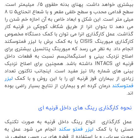
بیشتری خواهد داشت. پهنای بدنه حلقوی 5/. میلیمتر است.
سطح قدامی محدب و سطح خلفی مقعر و با شعاع انحنای5 تا 8
میلی متر است. این شکل و ابعاد خاص به آن احازه خم شدن را
می دهد تا بتوان انرا از طریق شکاف کوچکی در قرنیه کار
گذاشت. عمل کارگذاری انرا می توان با کمک دستگاه مخصوص
کارگذاری میورینگ CISIS یا به کمک برش با لیزر فمتوسکند
انجام داد. به نظر می رسد که میورینگ پتانسیل بیشتری برای
اصلاح نزدیک بینی و استیگماتیسم نسبت به قطعات داخل
قرنیه ای INTACS داشته باشد. همچنین برای اصلاح نزدیک
بینی های شماره بالا نیز مفید است. اینجانب تاکنون تعداد
زیادی از بیماران قوز قرنیه ای را با این روش و با کمک
لیزر
فمتوسکند
درمان کرده ام و بیماران از نتایج بسیار راضی بوده
اند.
نحوه کارگذاری رینگ های داخل قرنیه ای
عمل کارگذاری انواع رینگ داخل قرنیه به صورت تکنیک
دستی یا با کمک
لیزر فمتو سکند
انجام می شود. عمل به
صورت سرپایی و با استفاده از قطره های بی حسی موضعی در