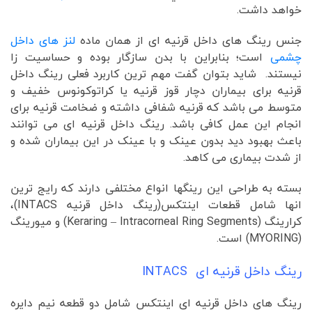
خواهد داشت.
جنس رینگ های داخل قرنیه ای از همان ماده
لنز های داخل
چشمی
است؛ بنابراین با بدن سازگار بوده و حساسیت زا
نیستند. شاید بتوان گفت مهم ترین کاربرد فعلی رینگ داخل
قرنیه برای بیماران دچار قوز قرنیه یا کراتوکونوس خفیف و
متوسط می باشد که قرنیه شفافی داشته و ضخامت قرنیه برای
انجام این عمل کافی باشد. رینگ داخل قرنیه ای می توانند
باعث بهبود دید بدون عینک و با عینک در این بیماران شده و
از شدت بیماری می کاهد.
بسته به طراحی این رینگها انواع مختلفی دارند که رایج ترین
انها شامل قطعات اینتکس(رینگ داخل قرنیه INTACS)،
کرارینگ (Keraring – Intracorneal Ring Segments) و میورینگ
(MYORING) است.
رینگ داخل قرنیه ای INTACS
رینگ های داخل قرنیه ای اینتکس شامل دو قطعه نیم دایره