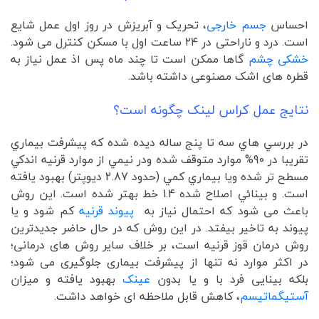
احساس
جسم خارجی
، تحریک و آبریزش در روز اول عمل شایع
است. درد و ناراحتی در ۲۴ ساعت اول با مسکن کنترل می شود.
خشکی چشم
گاها ممکن است تا چند ماه پس اذ عمل نیاز به
قطره های اشک مصنوعی داشته باشد.
نتایج عمل کراس لینک چگونه است؟
در بررسي هاي سه تا پنج ساله ديده شده كه پيشرفت بيماري
تقريبا در 90% موارد متوقف شده ودر نيمي از موارد قرنيه اندكي
مسطح تر شده ويا بيماري كمي (حدود 2.87 ديوپتر) بهبود يافته
است. و بينائي اصلاح شده 1.4 خط بهتر شده است. این روش
باعث می شود که احتمال نیاز به
پیوند قرنیه
کم شود و یا
پیوند به تاخیر بیفتد. در این روش که در حال حاضر جدیدترین
روش درمان قوز قرنیه است، بر خلاف سایر روش های درمانی؛
در اکثر موارد نه تنها از پیشرفت بیماری جلوگیری می شود؛
بلکه بینایی فرد با و یا بدون
عینک
بهبود یافته و میزان
آستیگماتیسم
، کاهش قابل ملاحظه ای خواهد داشت.